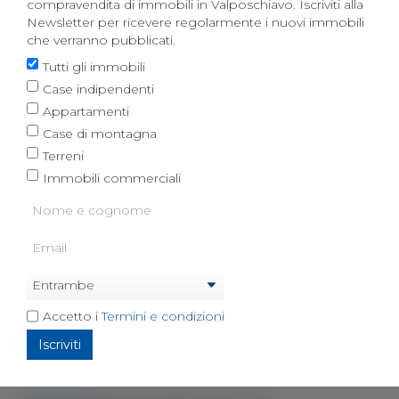
compravendita di immobili in Valposchiavo. Iscriviti alla
Newsletter per ricevere regolarmente i nuovi immobili
Dettagli
che verranno pubblicati.
Tutti gli immobili
APPARTAMENTO
Case indipendenti
Appartamenti
Case di montagna
Terreni
Immobili commerciali
Accetto i
Termini e condizioni
VENDESI