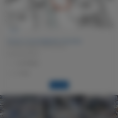
VENDESI
Terreno in zona artigianale a Poschiavo
Via Fabrica Ragazzi, 7742 Poschiavo
Parcella di 2020m2
Su richiesta
Prezzo:
F-245
Codice:
Dettagli