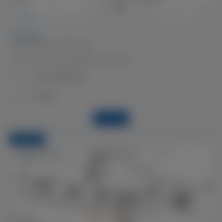
VENDESI
Terreno
Presa da Sur, 7743 Brusio
Terreno in zona edificabile e agricola
CHF 90'000.00
Prezzo:
F-339
Codice:
Dettagli
TERRENO