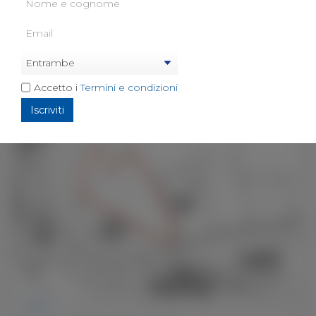
S-304
Codice:
Dettagli
TERRENO
Accetto i
Termini e condizioni
VENDESI