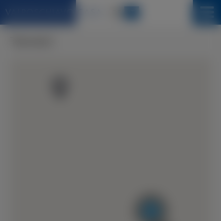
DE
IT
Terreni
2