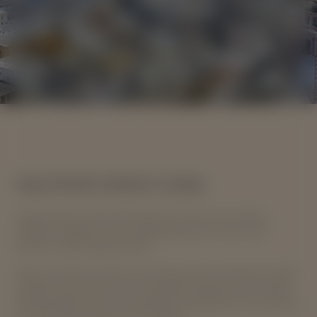
VALPOSCHIAVO CASA
Valposchiavo Casa intende promuovere la compra-
vendita e l'affitto di case, appartamenti e terreni sul
territorio della Valposchiavo.
Oltre ad essere presenti sul portale web, tutti gli immobili
vengono promossi con la costante presenza sui media
locali, tramite l'invio di Newsletter ed esposti in una vetrina
sul Viale della Stazione a Poschiavo.