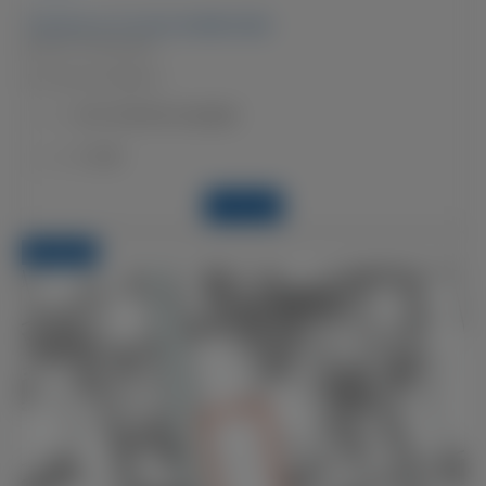
Terreno in in zona residenziale
Brusio, 7743 Brusio
Parcella di 1'668m2
CHF 250'000 trattabili
Prezzo:
F-278
Codice:
Dettagli
TERRENO