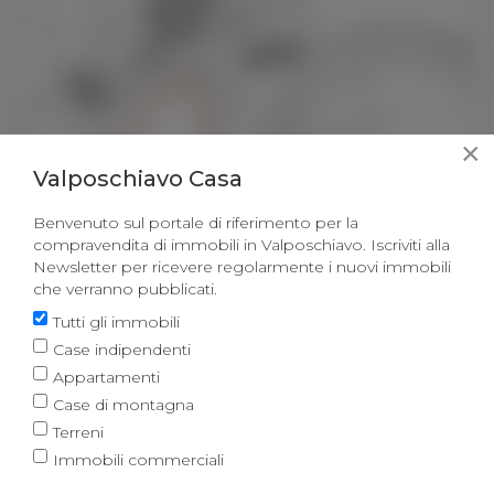
×
Valposchiavo Casa
Benvenuto sul portale di riferimento per la
compravendita di immobili in Valposchiavo. Iscriviti alla
Newsletter per ricevere regolarmente i nuovi immobili
che verranno pubblicati.
Tutti gli immobili
VENDESI
Case indipendenti
Terreno in zona edificabile
Appartamenti
Brusio, 7743 Brusio
Case di montagna
Parcella di 1'323 m2
Terreni
Immobili commerciali
Su richiesta
Prezzo: