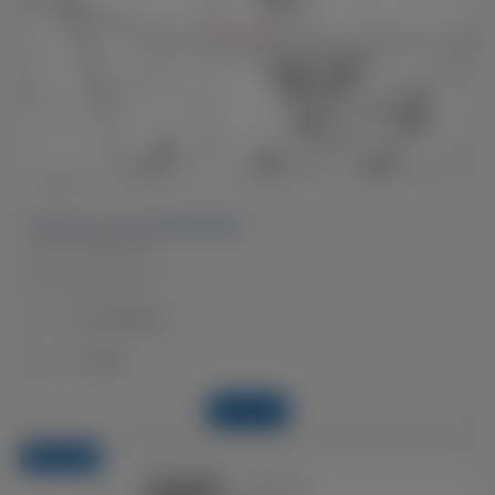
VENDESI
Terreno in zona edificabile
Ginet, 7743 Brusio
Parcella di 728 m2
Su richiesta
Prezzo:
F-328
Codice:
Dettagli
TERRENO